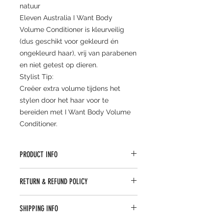
natuur
Eleven Australia I Want Body
Volume Conditioner is kleurveilig
(dus geschikt voor gekleurd én
ongekleurd haar), vrij van parabenen
en niet getest op dieren.
Stylist Tip:
Creëer extra volume tijdens het
stylen door het haar voor te
bereiden met I Want Body Volume
Conditioner.
PRODUCT INFO
I'm a product detail. I'm a great
RETURN & REFUND POLICY
place to add more information
about your product such as sizing,
I’m a Return and Refund policy. I’m a
material, care and cleaning
SHIPPING INFO
great place to let your customers
instructions. This is also a great